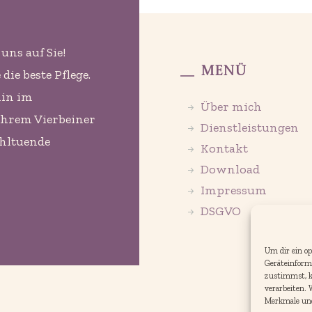
uns auf Sie!
Menü
ie beste Pflege.
min im
Über mich
Ihrem Vierbeiner
Dienstleistungen
ohltuende
Kontakt
Download
Impressum
DSGVO
Um dir ein op
Geräteinform
zustimmst, kö
verarbeiten.
Merkmale und