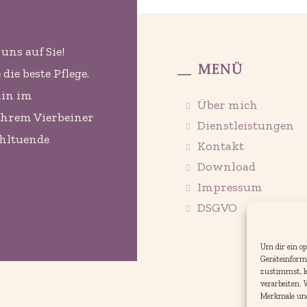
uns auf Sie!
Menü
ie beste Pflege.
min im
Über mich
Ihrem Vierbeiner
Dienstleistungen
ohltuende
Kontakt
Download
Impressum
DSGVO
Um dir ein op
Geräteinform
zustimmst, kö
verarbeiten.
Merkmale und