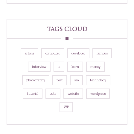
Tags Cloud
article
computer
developer
famous
interview
it
learn
money
photography
post
seo
technology
tutorial
tuts
website
wordpress
WP