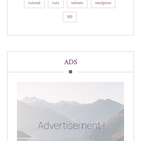
tutorial
tuts
website
wordpress
WP
Ads