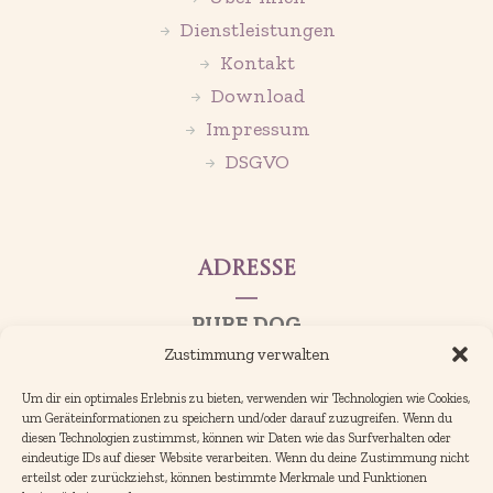
Dienstleistungen
Kontakt
Download
Impressum
DSGVO
Adresse
PURE DOG
Grooming & Style
Zustimmung verwalten
Johann-Fischer-Gasse 4
Um dir ein optimales Erlebnis zu bieten, verwenden wir Technologien wie Cookies,
5280 Braunau am Inn
um Geräteinformationen zu speichern und/oder darauf zuzugreifen. Wenn du
diesen Technologien zustimmst, können wir Daten wie das Surfverhalten oder
Österreich
eindeutige IDs auf dieser Website verarbeiten. Wenn du deine Zustimmung nicht
erteilst oder zurückziehst, können bestimmte Merkmale und Funktionen